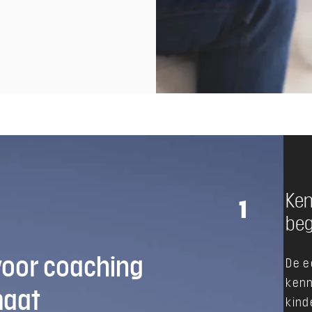
Ken
1
beg
voor coaching
De e
kenn
maat
kind