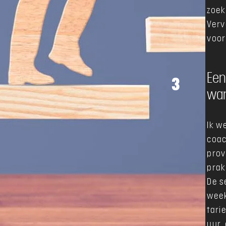
zoek
Verv
voor
Een
3
wa
Ik w
coac
prov
prak
De s
week
tari
uur,