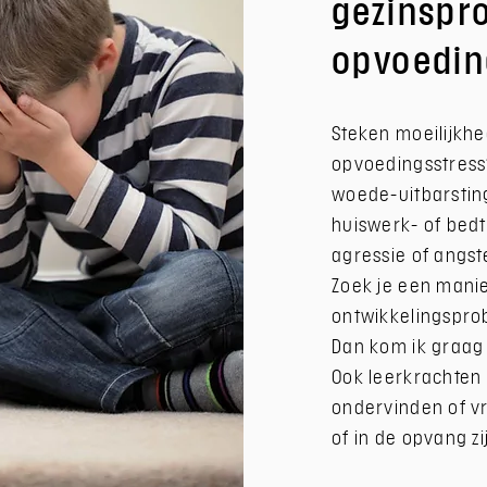
gezinspr
opvoedin
Steken moeilijkhe
opvoedingsstress
woede-uitbarstinge
huiswerk- of bedt
agressie of angs
Zoek je een mani
ontwikkelingspro
Dan kom ik graag 
Ook leerkrachten
ondervinden of v
of in de opvang zi