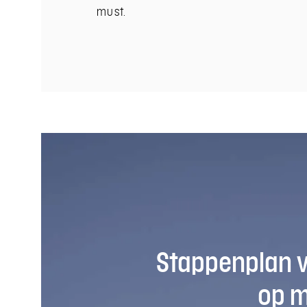
must.
Stappenplan 
op 