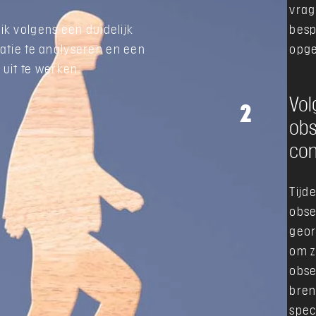
vrag
k volgens een duidelijk
besp
atie te analyseren en een
opge
 uit te werken.
Vol
2
obs
con
Tijd
obse
geor
om z
obse
bren
spec